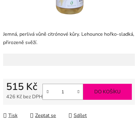
Jemná, perlivá vůně citrónové kůry. Lehounce hořko-sladká,
přirozeně svěží.
515 Kč
DO KOŠÍKU
426 Kč bez DPH
Měrná cena:
Tisk
Zeptat se
Sdílet