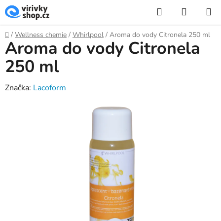
Přejít
Hledat
NÁKUP
na
KOŠÍK
obsah
Domů
/
Wellness chemie
/
Whirlpool
/
Aroma do vody Citronela 250 ml
Aroma do vody Citronela
250 ml
Značka:
Lacoform