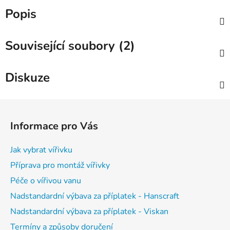
Popis
Související soubory (2)
Diskuze
Z
á
Informace pro Vás
p
a
Jak vybrat vířivku
t
Příprava pro montáž vířivky
í
Péče o vířivou vanu
Nadstandardní výbava za příplatek - Hanscraft
Nadstandardní výbava za příplatek - Viskan
Termíny a způsoby doručení