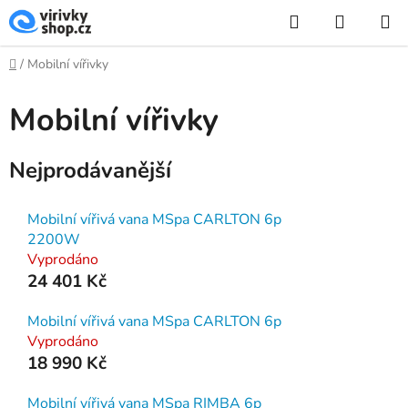
Přejít
Hledat
NÁKUP
na
KOŠÍK
obsah
Domů
/
Mobilní vířivky
Mobilní vířivky
Nejprodávanější
Mobilní vířivá vana MSpa CARLTON 6p
2200W
Vyprodáno
24 401 Kč
Mobilní vířivá vana MSpa CARLTON 6p
Vyprodáno
18 990 Kč
Mobilní vířivá vana MSpa RIMBA 6p