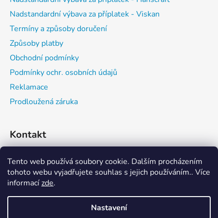
k
Nadstandardní výbava za příplatek - Viskan
y
v
Termíny a způsoby doručení
ý
Způsoby platby
p
Obchodní podmínky
i
s
Podmínky ochr. osobních údajů
u
Reklamace
Prodloužená záruka
Kontakt
expedice
@
vitalwell.cz
Tento web používá soubory cookie. Dalším procházením
tohoto webu vyjadřujete souhlas s jejich používáním.. Více
608742111
informací
zde
.
Nastavení