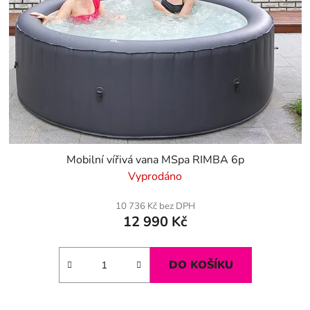
p
k
r
t
o
ů
d
u
k
t
ů
Mobilní vířivá vana MSpa RIMBA 6p
Vyprodáno
10 736 Kč bez DPH
12 990 Kč
DO KOŠÍKU