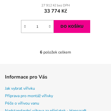
27 912 Kč bez DPH
33 774 Kč
DO KOŠÍKU
6
položek celkem
O
v
l
Z
á
á
d
Informace pro Vás
p
a
a
c
Jak vybrat vířivku
t
í
Příprava pro montáž vířivky
p
í
r
Péče o vířivou vanu
v
Nadstandardní výbava za příplatek - Hanscraft