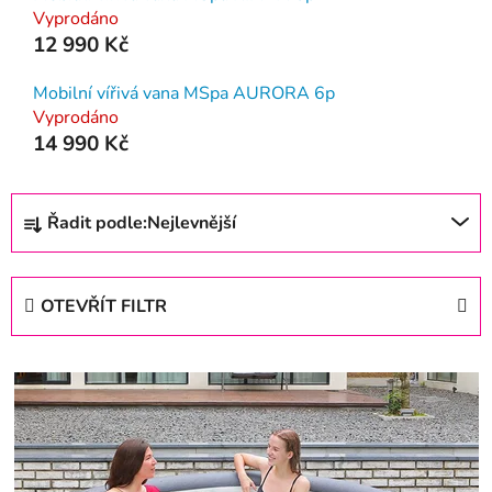
Vyprodáno
12 990 Kč
Mobilní vířivá vana MSpa AURORA 6p
Vyprodáno
14 990 Kč
Ř
Řadit podle:
Nejlevnější
a
z
e
OTEVŘÍT FILTR
n
í
V
p
ý
r
p
o
i
d
s
u