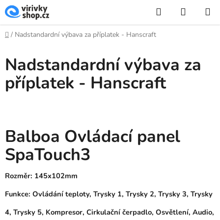
Přejít
Hledat
NÁKUP
na
KOŠÍK
obsah
Domů
/
Nadstandardní výbava za příplatek - Hanscraft
Nadstandardní výbava za
příplatek - Hanscraft
Balboa Ovládací panel
SpaTouch3
Rozměr: 145x102mm
Funkce: Ovládání teploty, Trysky 1, Trysky 2, Trysky 3, Trysky
4, Trysky 5, Kompresor, Cirkulační čerpadlo, Osvětlení, Audio,