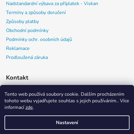
Nadstandardní výbava za příplatek - Viskan
Termíny a způsoby doručení
Způsoby platby
Obchodní podmínky
Podmínky ochr. osobních údajů
Reklamace
Prodloužená záruka
Kontakt
expedice
@
vitalwell.cz
Tento web používá soubory cookie. Dalším procházením
tohoto webu vyjadřujete souhlas s jejich používáním.. Více
608742111
informací
zde
.
Nastavení