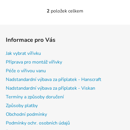
2
položek celkem
O
v
l
Z
á
á
d
Informace pro Vás
p
a
a
c
Jak vybrat vířivku
t
í
Příprava pro montáž vířivky
p
í
r
Péče o vířivou vanu
v
Nadstandardní výbava za příplatek - Hanscraft
k
Nadstandardní výbava za příplatek - Viskan
y
v
Termíny a způsoby doručení
ý
Způsoby platby
p
Obchodní podmínky
i
s
Podmínky ochr. osobních údajů
u