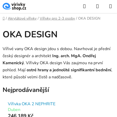
Přejít
Hledat
NÁKUP
na
KOŠÍK
obsah
Domů
/
Akrylátové vířivky
/
Vířivky pro 2-3 osoby
/
OKA DESIGN
OKA DESIGN
Vířivé vany OKA design jdou s dobou. Navrhoval je přední
český designér a architekt
Ing. arch. MgA. Ondřej
Kamenický
. Vířivky OKA design Vás zaujmou na první
pohled. Mají
ostré hrany a jednolité signifikantní bednění
,
které působí velmi čistě a nadčasově.
Nejprodávanější
Vířivka OKA 2 NEPHRITE
Duben
246 189 Kč