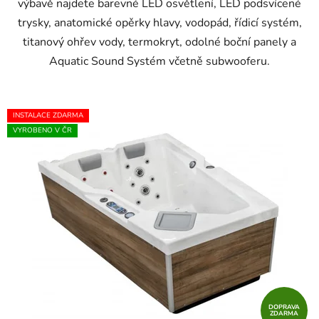
výbavě najdete barevné LED osvětlení, LED podsvícené
trysky, anatomické opěrky hlavy, vodopád, řídicí systém,
titanový ohřev vody, termokryt, odolné boční panely a
Aquatic Sound Systém včetně subwooferu.
INSTALACE ZDARMA
VYROBENO V ČR
DOPRAVA
ZDARMA