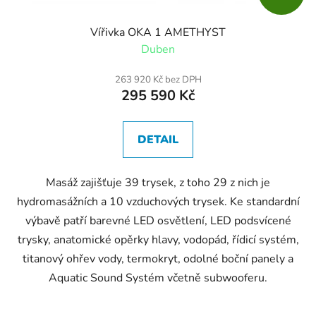
Vířivka OKA 1 AMETHYST
Duben
263 920 Kč bez DPH
295 590 Kč
DETAIL
Masáž zajišťuje 39 trysek, z toho 29 z nich je
hydromasážních a 10 vzduchových trysek. Ke standardní
výbavě patří barevné LED osvětlení, LED podsvícené
trysky, anatomické opěrky hlavy, vodopád, řídicí systém,
titanový ohřev vody, termokryt, odolné boční panely a
Aquatic Sound Systém včetně subwooferu.