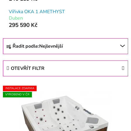
Vířivka OKA 1 AMETHYST
Duben
295 590 Kč
Ř
Řadit podle:
Nejlevnější
a
z
e
OTEVŘÍT FILTR
n
í
V
p
INSTALACE ZDARMA
ý
r
VYROBENO V ČR
p
o
i
d
s
u
p
k