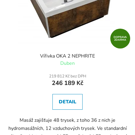
r
t
o
ů
d
u
k
t
DOPRAVA
ZDARMA
ů
Vířivka OKA 2 NEPHRITE
Duben
219 812 Kč bez DPH
246 189 Kč
DETAIL
Masáž zajišťuje 48 trysek, z toho 36 z nich je
hydromasážních, 12 vzduchových trysek. Ve standardní