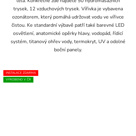
těla. Konkrétně zde najdete 50 hydromasážních
trysek, 12 vzduchových trysek. Vířivka je vybavena
ozonátorem, který pomáhá udržovat vodu ve vířivce
čistou. Ke standardní výbavě patří také barevné LED
osvětlení, anatomické opěrky hlavy, vodopád, řídicí
systém, titanový ohřev vody, termokryt, UV a odolné
boční panely.
INSTALACE ZDARMA
VYROBENO V ČR