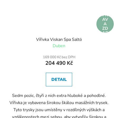
DO
PR
AV
A
ZD
AR
MA
Vířivka Viskan Spa Saltö
Duben
169 000 Kč bez DPH
204 490 Kč
DETAIL
Sedm pozic, čtyři z nich extra hluboké a pohodlné.
Vířivka je vybavena širokou škálou masážních trysek.
Tyto trysky jsou umístěny v rozdílných výškách a
vzdálenostech mezi sebou, aby vytvořily širokou a