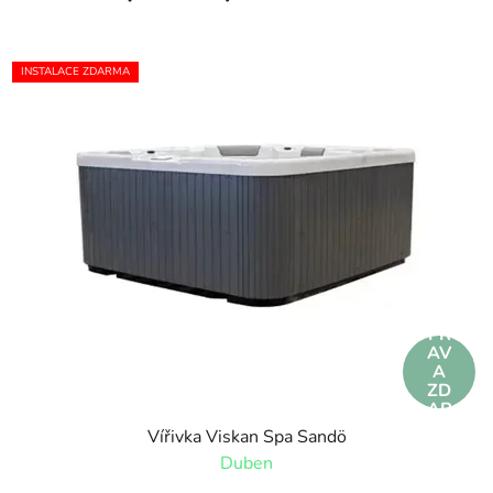
INSTALACE ZDARMA
DO
PR
AV
A
ZD
AR
MA
Vířivka Viskan Spa Sandö
Duben