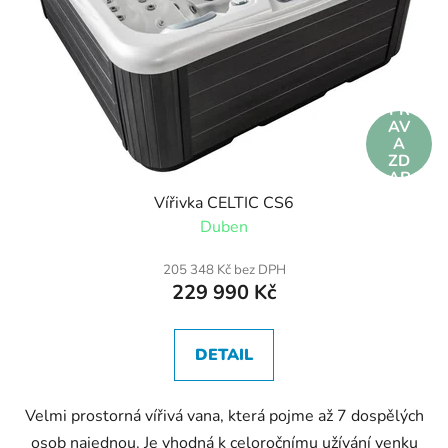
DO
PR
AV
A
ZD
AR
MA
Vířivka CELTIC CS6
Duben
205 348 Kč bez DPH
229 990 Kč
DETAIL
Velmi prostorná vířivá vana, která pojme až 7 dospělých
osob najednou. Je vhodná k celoročnímu užívání venku