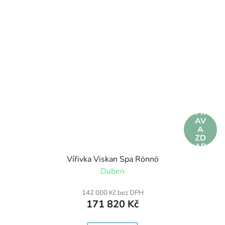
DO
PR
AV
A
ZD
AR
MA
Vířivka Viskan Spa Rönnö
Duben
142 000 Kč bez DPH
171 820 Kč