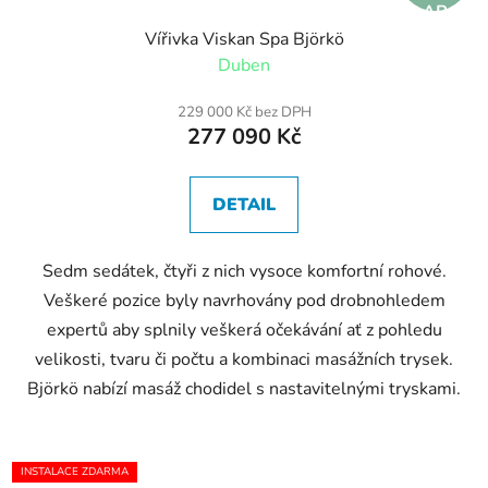
AR
MA
Vířivka Viskan Spa Björkö
Duben
229 000 Kč bez DPH
277 090 Kč
DETAIL
Sedm sedátek, čtyři z nich vysoce komfortní rohové.
Veškeré pozice byly navrhovány pod drobnohledem
expertů aby splnily veškerá očekávání ať z pohledu
velikosti, tvaru či počtu a kombinaci masážních trysek.
Björkö nabízí masáž chodidel s nastavitelnými tryskami.
INSTALACE ZDARMA