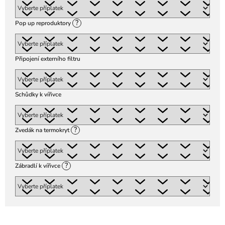
?
Pop up reproduktory
Připojení externího filtru
Schůdky k vířivce
?
Zvedák na termokryt
?
Zábradlí k vířivce