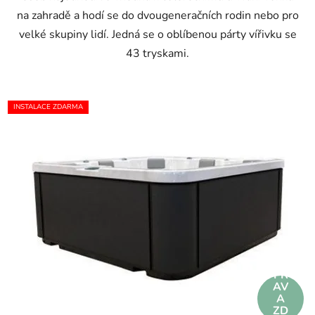
na zahradě a hodí se do dvougeneračních rodin nebo pro
velké skupiny lidí. Jedná se o oblíbenou párty vířivku se
43 tryskami.
INSTALACE ZDARMA
DO
PR
AV
A
ZD