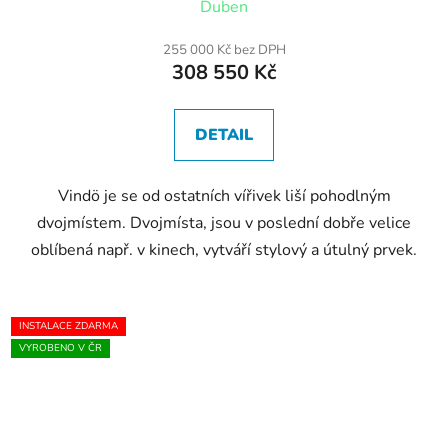
Duben
255 000 Kč bez DPH
308 550 Kč
DETAIL
Vindö je se od ostatních vířivek liší pohodlným
dvojmístem. Dvojmísta, jsou v poslední dobře velice
oblíbená např. v kinech, vytváří stylový a útulný prvek.
INSTALACE ZDARMA
VYROBENO V ČR