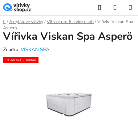
Přejít
Hledat
NÁKUP
na
KOŠÍK
obsah
Domů
/
Akrylátové vířivky
/
Vířivky pro 6 a více osob
/
Vířivka Viskan Spa
Asperö
Vířivka Viskan Spa Asperö
Značka:
VISKAN SPA
INSTALACE ZDARMA