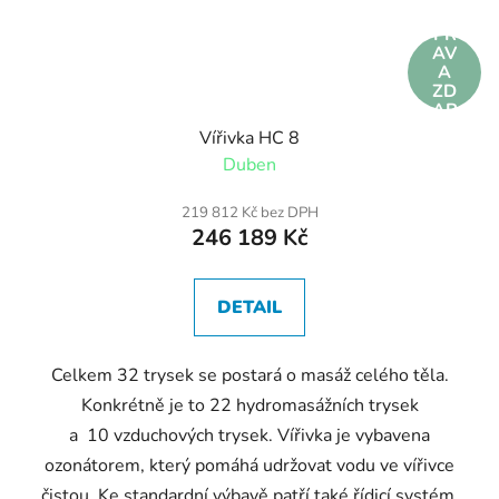
DO
PR
AV
A
ZD
AR
MA
Vířivka HC 8
Duben
219 812 Kč bez DPH
246 189 Kč
DETAIL
Celkem 32 trysek se postará o masáž celého těla.
Konkrétně je to 22 hydromasážních trysek
a 10 vzduchových trysek. Vířivka je vybavena
ozonátorem, který pomáhá udržovat vodu ve vířivce
čistou. Ke standardní výbavě patří také řídicí systém,