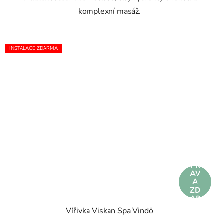
komplexní masáž.
INSTALACE ZDARMA
DO
PR
AV
A
ZD
AR
MA
Vířivka Viskan Spa Vindö