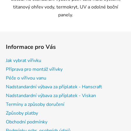
titanový ohřev vody, termokryt, UV a odolné boční
panely.
Z
á
Informace pro Vás
p
a
Jak vybrat vířivku
t
Příprava pro montáž vířivky
í
Péče o vířivou vanu
Nadstandardní výbava za příplatek - Hanscraft
Nadstandardní výbava za příplatek - Viskan
Termíny a způsoby doručení
Způsoby platby
Obchodní podmínky
Podmínky ochr. osobních údajů