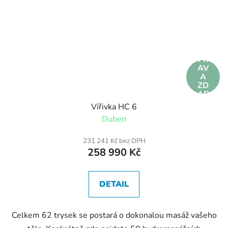
DO
PR
AV
A
ZD
AR
MA
Vířivka HC 6
Duben
231 241 Kč bez DPH
258 990 Kč
DETAIL
Celkem 62 trysek se postará o dokonalou masáž vašeho