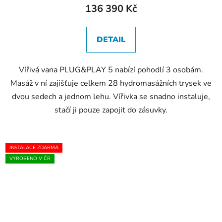
136 390 Kč
DETAIL
Vířivá vana PLUG&PLAY 5 nabízí pohodlí 3 osobám.
Masáž v ní zajišťuje celkem 28 hydromasážních trysek ve
dvou sedech a jednom lehu. Vířivka se snadno instaluje,
stačí ji pouze zapojit do zásuvky.
INSTALACE ZDARMA
VYROBENO V ČR