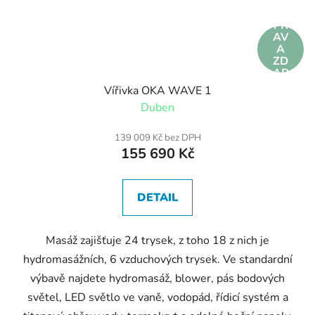
DO
PR
AV
A
ZD
AR
MA
Vířivka OKA WAVE 1
Duben
139 009 Kč bez DPH
155 690 Kč
DETAIL
Masáž zajišťuje 24 trysek, z toho 18 z nich je
hydromasážních, 6 vzduchových trysek. Ve standardní
výbavě najdete hydromasáž, blower, pás bodových
světel, LED světlo ve vaně, vodopád, řídicí systém a