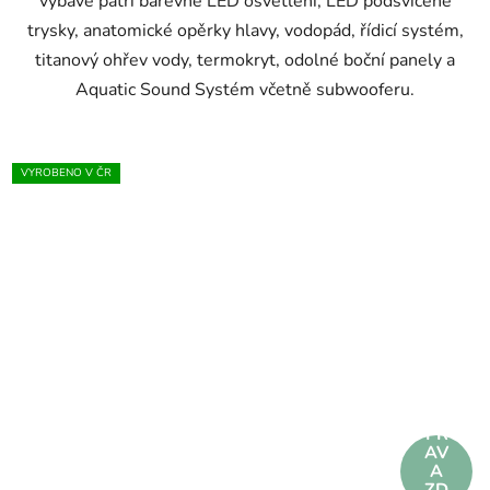
výbavě patří barevné LED osvětlení, LED podsvícené
trysky, anatomické opěrky hlavy, vodopád, řídicí systém,
titanový ohřev vody, termokryt, odolné boční panely a
Aquatic Sound Systém včetně subwooferu.
VYROBENO V ČR
DO
PR
AV
A
ZD