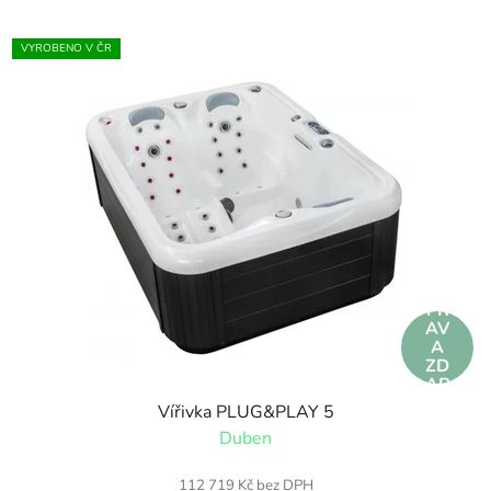
VYROBENO V ČR
DO
PR
AV
A
ZD
AR
MA
Vířivka PLUG&PLAY 5
Duben
112 719 Kč bez DPH