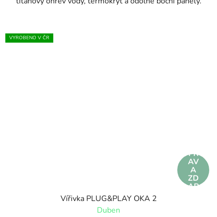
titanový ohřev vody, termokryt a odolné boční panely.
VYROBENO V ČR
DO
PR
AV
A
ZD
AR
MA
Vířivka PLUG&PLAY OKA 2
Duben