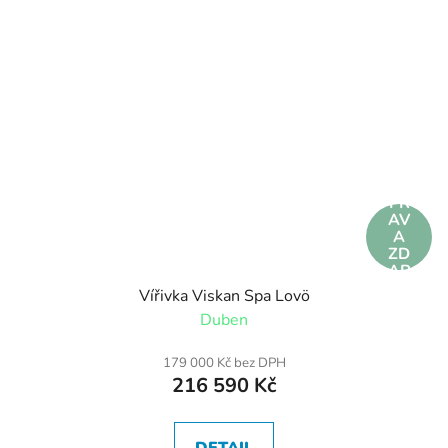
DO
PR
AV
A
ZD
AR
MA
Vířivka Viskan Spa Lovö
Duben
179 000 Kč bez DPH
216 590 Kč