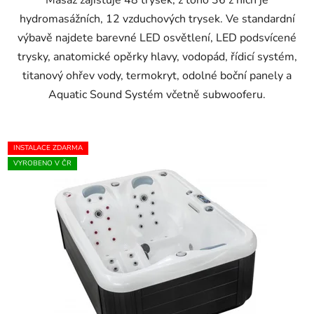
Masáž zajišťuje 48 trysek, z toho 36 z nich je
hydromasážních, 12 vzduchových trysek. Ve standardní
výbavě najdete barevné LED osvětlení, LED podsvícené
trysky, anatomické opěrky hlavy, vodopád, řídicí systém,
titanový ohřev vody, termokryt, odolné boční panely a
Aquatic Sound Systém včetně subwooferu.
INSTALACE ZDARMA
VYROBENO V ČR
DO