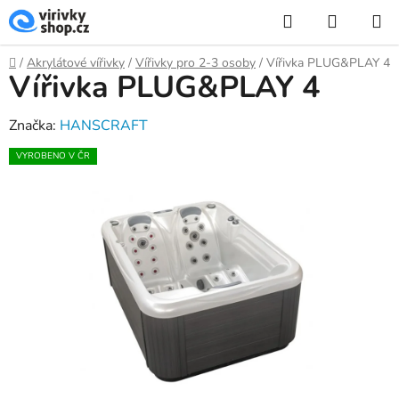
Přejít
Hledat
NÁKUP
na
KOŠÍK
obsah
Domů
/
Akrylátové vířivky
/
Vířivky pro 2-3 osoby
/
Vířivka PLUG&PLAY 4
Vířivka PLUG&PLAY 4
Značka:
HANSCRAFT
VYROBENO V ČR