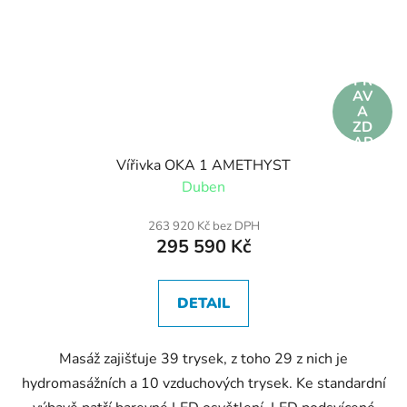
DO
PR
AV
A
ZD
AR
MA
Vířivka OKA 1 AMETHYST
Duben
263 920 Kč bez DPH
295 590 Kč
DETAIL
Masáž zajišťuje 39 trysek, z toho 29 z nich je
hydromasážních a 10 vzduchových trysek. Ke standardní