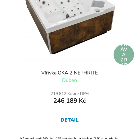
DO
PR
AV
A
ZD
AR
MA
Vířivka OKA 2 NEPHRITE
Duben
219 812 Kč bez DPH
246 189 Kč
DETAIL