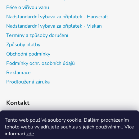
í
Péče o vířivou vanu
Nadstandardní výbava za příplatek - Hanscraft
Nadstandardní výbava za příplatek - Viskan
Termíny a způsoby doručení
Způsoby platby
Obchodní podmínky
Podmínky ochr. osobních údajů
Reklamace
Prodloužená záruka
Kontakt
expedice
@
vitalwell.cz
Tento web používá soubory cookie. Dalším procházením
tohoto webu vyjadřujete souhlas s jejich používáním.. Více
608742111
informací
zde
.