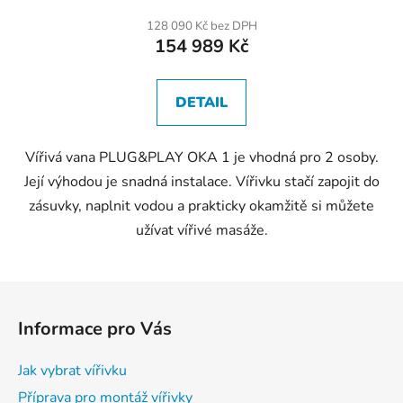
128 090 Kč bez DPH
154 989 Kč
DETAIL
Vířivá vana PLUG&PLAY OKA 1 je vhodná pro 2 osoby.
Její výhodou je snadná instalace. Vířivku stačí zapojit do
zásuvky, naplnit vodou a prakticky okamžitě si můžete
užívat vířivé masáže.
Z
á
Informace pro Vás
p
a
Jak vybrat vířivku
t
Příprava pro montáž vířivky