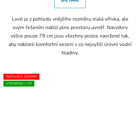
DETAIL
Lovö je z pohledu vnějšího rozměru malá vířivka, ale
svým řešením nabízí plno prostoru uvnitř. Navzdory
výšce pouze 79 cm jsou všechny pozice navržené tak,
aby nabízeli komfortní sezení s co nejvyšší úrovní vodní
hladiny.
INSTALACE ZDARMA
VYROBENO V ČR