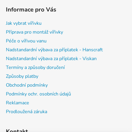
á
Informace pro Vás
p
a
Jak vybrat vířivku
t
Příprava pro montáž vířivky
í
Péče o vířivou vanu
Nadstandardní výbava za příplatek - Hanscraft
Nadstandardní výbava za příplatek - Viskan
Termíny a způsoby doručení
Způsoby platby
Obchodní podmínky
Podmínky ochr. osobních údajů
Reklamace
Prodloužená záruka
Kontakt