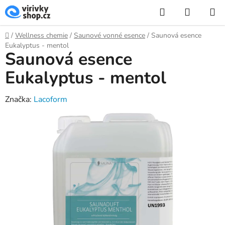
Přejít
Hledat
NÁKUP
na
KOŠÍK
obsah
Domů
/
Wellness chemie
/
Saunové vonné esence
/
Saunová esence
Eukalyptus - mentol
Saunová esence
Eukalyptus - mentol
Značka:
Lacoform