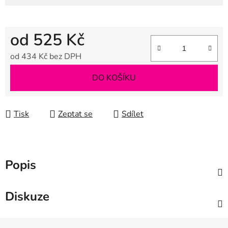
od
525 Kč
od
434 Kč
bez DPH
Měrná cena:
DO KOŠÍKU
Tisk
Zeptat se
Sdílet
Popis
Diskuze
Z