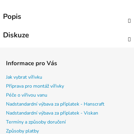
Popis
Diskuze
Z
á
Informace pro Vás
p
a
Jak vybrat vířivku
t
Příprava pro montáž vířivky
í
Péče o vířivou vanu
Nadstandardní výbava za příplatek - Hanscraft
Nadstandardní výbava za příplatek - Viskan
Termíny a způsoby doručení
Způsoby platby