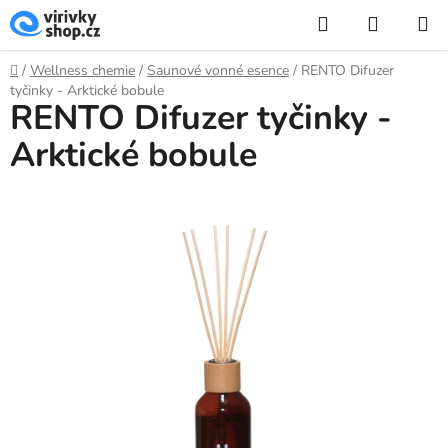
Přejít
Hledat
NÁKUP
na
KOŠÍK
obsah
Domů
/
Wellness chemie
/
Saunové vonné esence
/
RENTO Difuzer
tyčinky - Arktické bobule
RENTO Difuzer tyčinky -
Arktické bobule