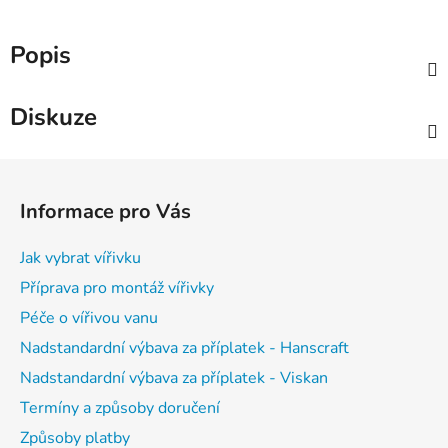
Popis
Diskuze
Z
á
Informace pro Vás
p
a
Jak vybrat vířivku
t
Příprava pro montáž vířivky
í
Péče o vířivou vanu
Nadstandardní výbava za příplatek - Hanscraft
Nadstandardní výbava za příplatek - Viskan
Termíny a způsoby doručení
Způsoby platby