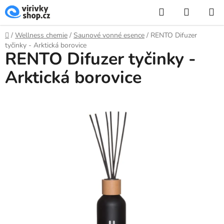
Přejít
Hledat
NÁKUP
na
KOŠÍK
obsah
Domů
/
Wellness chemie
/
Saunové vonné esence
/
RENTO Difuzer
tyčinky - Arktická borovice
RENTO Difuzer tyčinky -
Arktická borovice