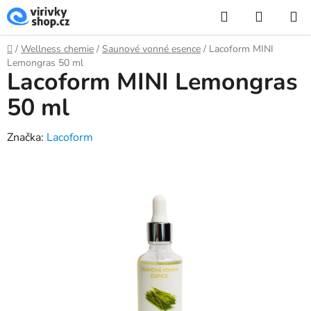
Přejít
Hledat
NÁKUP
na
KOŠÍK
obsah
Domů
/
Wellness chemie
/
Saunové vonné esence
/
Lacoform MINI
Lemongras 50 ml
Lacoform MINI Lemongras
50 ml
Značka:
Lacoform