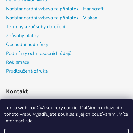
Péče o vířivou vanu
Nadstandardní výbava za příplatek - Hanscraft
Nadstandardní výbava za příplatek - Viskan
Termíny a způsoby doručení
Způsoby platby
Obchodní podmínky
Podmínky ochr. osobních údajů
Reklamace
Prodloužená záruka
Kontakt
expedice
@
vitalwell.cz
Tento web používá soubory cookie. Dalším procházením
tohoto webu vyjadřujete souhlas s jejich používáním.. Více
informací
zde
.
608742111