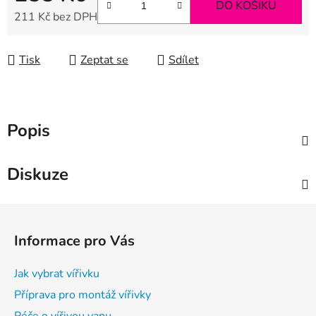
DO KOŠÍKU
211 Kč bez DPH
Měrná cena:
Tisk
Zeptat se
Sdílet
Popis
Diskuze
Z
á
Informace pro Vás
p
a
Jak vybrat vířivku
t
Příprava pro montáž vířivky
í