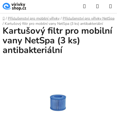
Přejít
Hledat
NÁKUP
na
KOŠÍK
obsah
Domů
/
Příslušenství pro mobilní vířivky
/
Příslušenství pro vířivky NetSpa
/
Kartušový filtr pro mobilní vany NetSpa (3 ks) antibakteriální
Kartušový filtr pro mobilní
vany NetSpa (3 ks)
antibakteriální