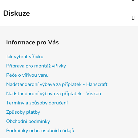
Diskuze
Z
á
Informace pro Vás
p
a
Jak vybrat vířivku
t
Příprava pro montáž vířivky
í
Péče o vířivou vanu
Nadstandardní výbava za příplatek - Hanscraft
Nadstandardní výbava za příplatek - Viskan
Termíny a způsoby doručení
Způsoby platby
Obchodní podmínky
Podmínky ochr. osobních údajů