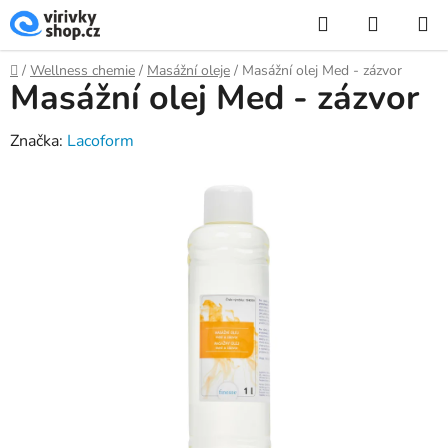
Přejít
Hledat
NÁKUP
na
KOŠÍK
obsah
Domů
/
Wellness chemie
/
Masážní oleje
/
Masážní olej Med - zázvor
Masážní olej Med - zázvor
Značka:
Lacoform