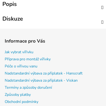
Popis
Diskuze
Z
á
Informace pro Vás
p
a
Jak vybrat vířivku
t
Příprava pro montáž vířivky
í
Péče o vířivou vanu
Nadstandardní výbava za příplatek - Hanscraft
Nadstandardní výbava za příplatek - Viskan
Termíny a způsoby doručení
Způsoby platby
Obchodní podmínky