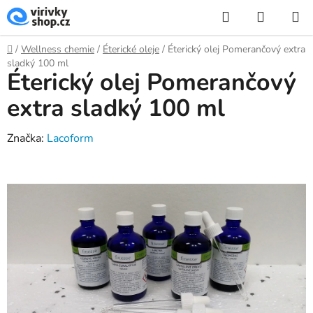
Přejít
Hledat
NÁKUP
na
KOŠÍK
obsah
Domů
/
Wellness chemie
/
Éterické oleje
/
Éterický olej Pomerančový extra
sladký 100 ml
Éterický olej Pomerančový
extra sladký 100 ml
Značka:
Lacoform