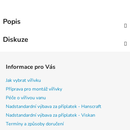
Popis
Diskuze
Z
á
Informace pro Vás
p
a
Jak vybrat vířivku
t
Příprava pro montáž vířivky
í
Péče o vířivou vanu
Nadstandardní výbava za příplatek - Hanscraft
Nadstandardní výbava za příplatek - Viskan
Termíny a způsoby doručení