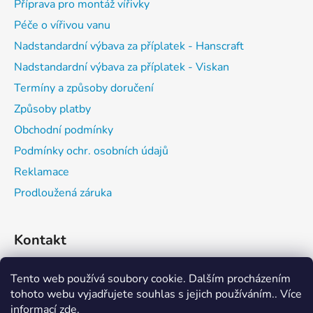
Příprava pro montáž vířivky
í
Péče o vířivou vanu
Nadstandardní výbava za příplatek - Hanscraft
Nadstandardní výbava za příplatek - Viskan
Termíny a způsoby doručení
Způsoby platby
Obchodní podmínky
Podmínky ochr. osobních údajů
Reklamace
Prodloužená záruka
Kontakt
expedice
@
vitalwell.cz
Tento web používá soubory cookie. Dalším procházením
tohoto webu vyjadřujete souhlas s jejich používáním.. Více
informací
zde
.
608742111