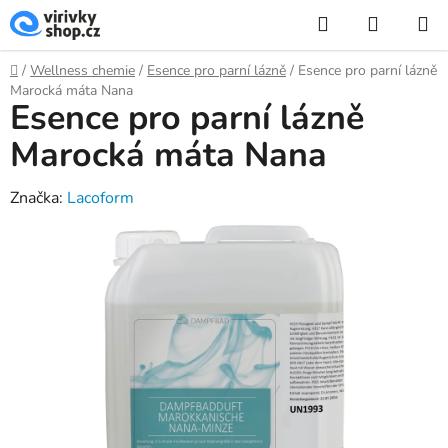
Přejít
Hledat
NÁKUP
na
KOŠÍK
obsah
Domů
/
Wellness chemie
/
Esence pro parní lázně
/
Esence pro parní lázně
Marocká máta Nana
Esence pro parní lázně
Marocká máta Nana
Značka:
Lacoform