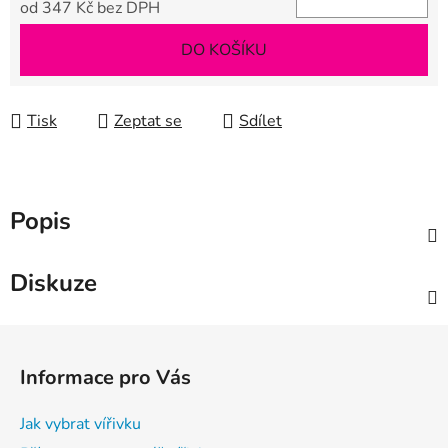
od
347 Kč
bez DPH
Měrná cena:
DO KOŠÍKU
Tisk
Zeptat se
Sdílet
Popis
Diskuze
Z
á
Informace pro Vás
p
a
Jak vybrat vířivku
t