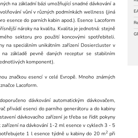
aných na základní bázi umožňující snadné dávkování a
E
 uvolňování vůní v různých podmínkách wellness (jiná
pro esence do parních kabin apod.). Esence Lacoform
Re
ísnější nároky na kvalitu. Kvalita je jednotná: stejně
G
ého sektoru pro použití koncovými spotřebiteli.
ny na speciálním unikátním zařízení Dosiercluster v
 na základě pevně daných receptur se stabilním
 jednotlivých komponent).
nou značkou esencí v celé Evropě. Mnoho známých
 značce Lacoform.
 doporučeno dávkování automatickým dávkovačem,
č přivádí esenci do parního generátoru a do kabiny
tavení dávkovacího zařízení je třeba se řídit pokyny
 zařízení na dávkování 1-2 ml esence v cyklech 3 - 5
2
spotřebujete 1 l esence týdně u kabiny do 20 m
při