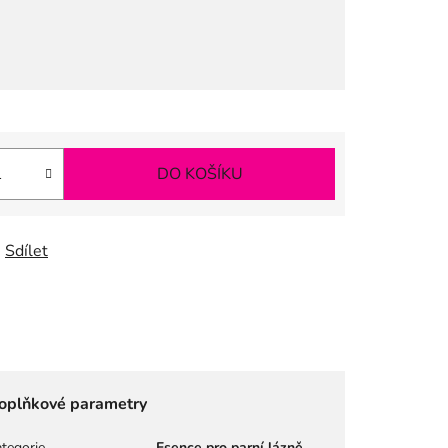
DO KOŠÍKU
Sdílet
oplňkové parametry
tegorie
Esence pro parní lázně