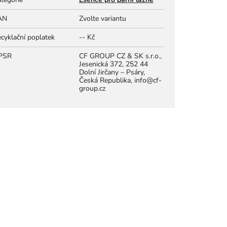
AN
Zvolte variantu
cyklační poplatek
-- Kč
PSR
CF GROUP CZ & SK s.r.o.,
Jesenická 372, 252 44
Dolní Jirčany – Psáry,
Česká Republika, info@cf-
group.cz