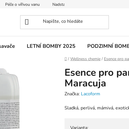
Péče o vířivou vanu
Nadstandardní výbava za příplatek - Hansc
savače
LETNÍ BOMBY 2025
PODZIMNÍ BOM
Domů
/
Wellness chemie
/
Esence pro pa
Esence pro pa
Maracuja
Značka:
Lacoform
Sladká, perlivá, mámivá, exotic
Varianta: