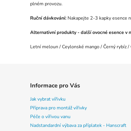
plném provozu.
Ruční dávkování:
Nakapejte 2-3 kapky esence n
Alternativní produkty - další ovocné esence v 
Letní meloun / Ceylonské mango / Černý rybíz / 
Z
á
Informace pro Vás
p
a
Jak vybrat vířivku
t
Příprava pro montáž vířivky
í
Péče o vířivou vanu
Nadstandardní výbava za příplatek - Hanscraft