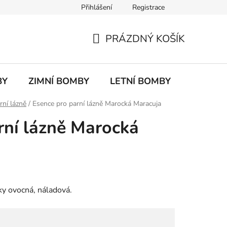
Přihlášení
Registrace
raft
Nadstandardní výbava za příplatek - Viskan
Termíny a 
PRÁZDNÝ KOŠÍK
NÁKUPNÍ
KOŠÍK
BY
ZIMNÍ BOMBY
LETNÍ BOMBY
Akryláto
rní lázně
/
Esence pro parní lázně Marocká Maracuja
rní lázně Marocká
ky ovocná, náladová.