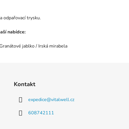
a odpařovací trysku.
naší nabídce:
Granátové jablko / Irská mirabela
Kontakt
expedice
@
vitalwell.cz
608742111