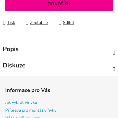
Měrná cena:
DO KOŠÍKU
Tisk
Zeptat se
Sdílet
Popis
Diskuze
Z
á
Informace pro Vás
p
a
Jak vybrat vířivku
t
Příprava pro montáž vířivky
í