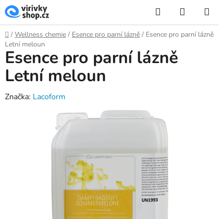
Přejít
Hledat
NÁKUP
na
KOŠÍK
obsah
Domů
/
Wellness chemie
/
Esence pro parní lázně
/
Esence pro parní lázně
Letní meloun
Esence pro parní lázně
Letní meloun
Značka:
Lacoform