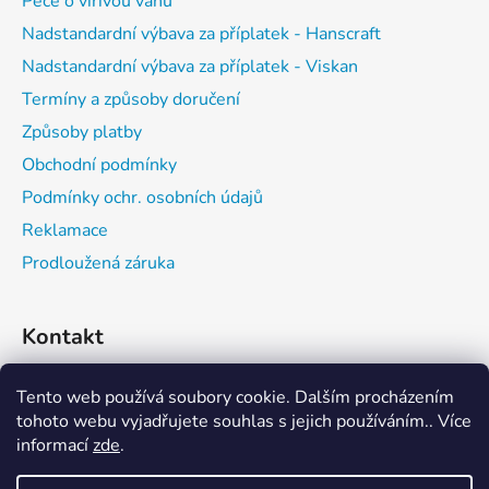
Péče o vířivou vanu
Nadstandardní výbava za příplatek - Hanscraft
Nadstandardní výbava za příplatek - Viskan
Termíny a způsoby doručení
Způsoby platby
Obchodní podmínky
Podmínky ochr. osobních údajů
Reklamace
Prodloužená záruka
Kontakt
expedice
@
vitalwell.cz
Tento web používá soubory cookie. Dalším procházením
tohoto webu vyjadřujete souhlas s jejich používáním.. Více
informací
zde
.
608742111