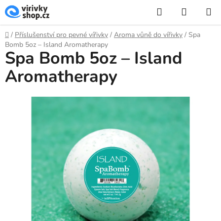
Přejít
Hledat
NÁKUP
na
KOŠÍK
obsah
Domů
/
Příslušenství pro pevné vířivky
/
Aroma vůně do vířivky
/
Spa
Bomb 5oz – Island Aromatherapy
Spa Bomb 5oz – Island
Aromatherapy