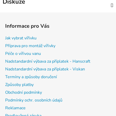
Diskuze
Z
á
Informace pro Vás
p
a
Jak vybrat vířivku
t
Příprava pro montáž vířivky
í
Péče o vířivou vanu
Nadstandardní výbava za příplatek - Hanscraft
Nadstandardní výbava za příplatek - Viskan
Termíny a způsoby doručení
Způsoby platby
Obchodní podmínky
Podmínky ochr. osobních údajů
Reklamace
Prodloužená záruka